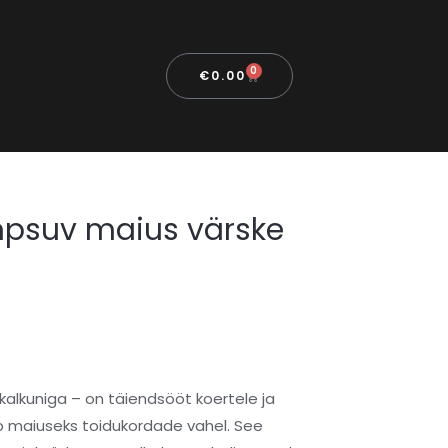
0
€
0.00
psuv maius värske
alkuniga – on täiendsööt koertele ja
ib maiuseks toidukordade vahel. See