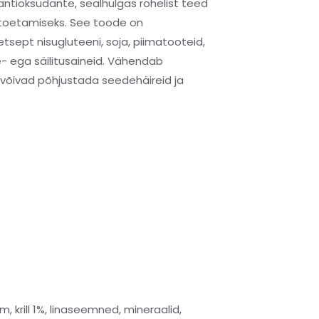
antioksüdante, sealhulgas rohelist teed
e toetamiseks. See toode on
etsept nisugluteeni, soja, piimatooteid,
se- ega säilitusaineid. Vähendab
is võivad põhjustada seedehäireid ja
m, krill 1%, linaseemned, mineraalid,