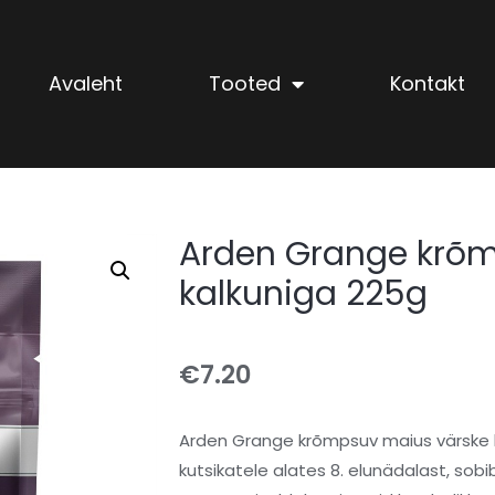
Avaleht
Tooted
Kontakt
Arden Grange krõm
kalkuniga 225g
€
7.20
Arden Grange krõmpsuv maius värske k
kutsikatele alates 8. elunädalast, sob