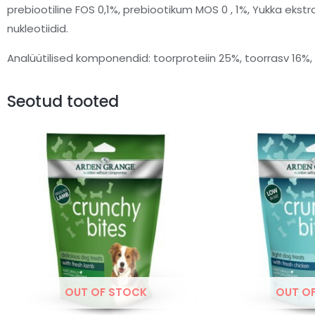
prebiootiline FOS 0,1%, prebiootikum MOS 0 , 1%, Yukka ekstr
nukleotiidid.
Analüütilised komponendid: toorproteiin 25%, toorrasv 16%, 
Seotud tooted
OUT OF STOCK
OUT O