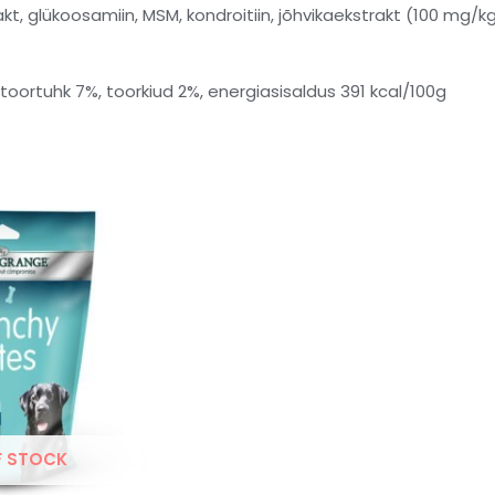
akt, glükoosamiin, MSM, kondroitiin, jõhvikaekstrakt (100 mg/kg
toortuhk 7%, toorkiud 2%, energiasisaldus 391 kcal/100g
F STOCK