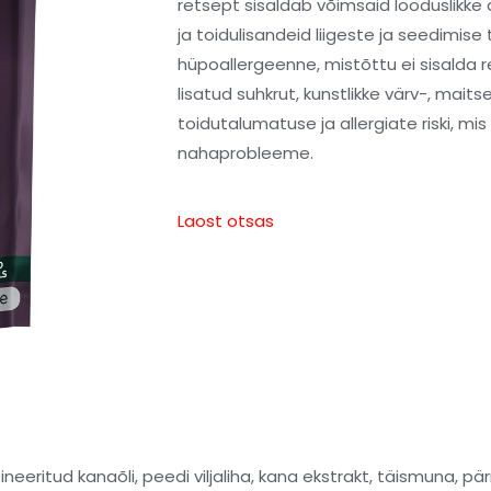
retsept sisaldab võimsaid looduslikke 
ja toidulisandeid liigeste ja seedimis
hüpoallergeenne, mistõttu ei sisalda r
lisatud suhkrut, kunstlikke värv-, mait
toidutalumatuse ja allergiate riski, m
nahaprobleeme.
Laost otsas
fineeritud kanaõli, peedi viljaliha, kana ekstrakt, täismuna, pär