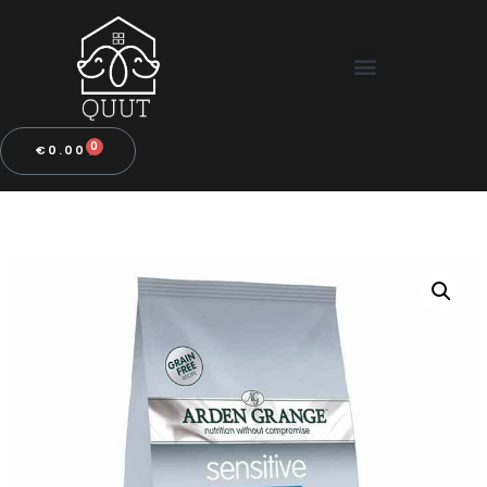
0
€
0.00