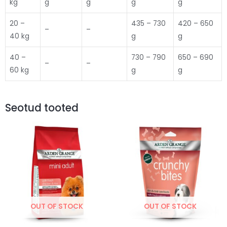
kg
g
g
g
g
20 –
435 – 730
420 – 650
–
–
40 kg
g
g
40 –
730 – 790
650 – 690
–
–
60 kg
g
g
Seotud tooted
OUT OF STOCK
OUT OF STOCK