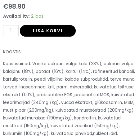
€
98.90
Availability:
2 laos
LISA KORVI
KOOSTIS
Koostisained: Värske ookeani valge kala (23%), ookeani valge
kalajahu (18%), bataat (16%), kartul (14%), rafineeritud kanaõli,
kartuliproteiin, peedi viljaliha, kalade subproduktid, terve muna,
terved linaseemned, krill, pärm, mineraalid, kuivatatud tsitruse
ekstrakt (0,1%), prebiootiline FOS ,prebiootilintMOS, kuivatatud
leedrimarjad (340mg /kg), yucca ekstrakt, glükoosamiin, MSM,
must pipar (200mg/kg), kuivatatud mustsõstrad (200mg/kg),
kuivatatud murakad (190mg/kg), kondroitiin, kuivatatud
mustikad (150mg/kg), kuivatatud vaarikad (150mg/kg),
kurkumiin (100mg/kg), kuivatatud jõhvikad,nukleotiidid.