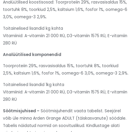
Analüütilised koostisosad: Toorproteiin 29%, rasvasisaldus 15%,
toortuhk 8%, toorkiud 2,5%, kaltsium 1,6%, fosfor 1%, oomega-6
3,0%, oomega-3 2,9%.
Toitainelised lisandid kg kohta
Vitamiinid: A-vitamiin 21 000 RÜ, D3-vitamiin 1575 RÜ, E-vitamiin
280 RÜ
Analüütilised komponendid
Toorproteiin 29%, rasvasisaldus 15%, toortuhk 8%, toorkiud
2,5%, kaltsium 1,6%, fosfor 1%, oomega-6 3,0%, oomega-3 2,9%.
Toitainelised lisandid 1kg kohta
Vitamiinid: A-vitamiin 21 000 RÜ, D3-vitamiin 1575 RÜ, E-vitamiin
280 RÜ
Söötmisjuhised –
Söötmisjuhendit vaata tabelist. Seejärel
võib üle minna Arden Grange ADULT (täiskasvanute) söödale.
Tabelis näidatud normid on soovituslikud. Kindlustage alati