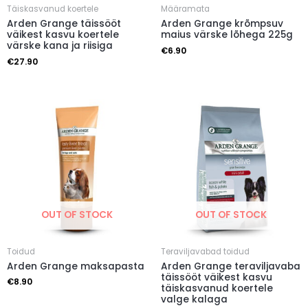
Täiskasvanud koertele
Määramata
Arden Grange täissööt
Arden Grange krõmpsuv
väikest kasvu koertele
maius värske lõhega 225g
värske kana ja riisiga
€
6.90
€
27.90
OUT OF STOCK
OUT OF STOCK
Toidud
Teraviljavabad toidud
Arden Grange maksapasta
Arden Grange teraviljavaba
täissööt väikest kasvu
€
8.90
täiskasvanud koertele
valge kalaga