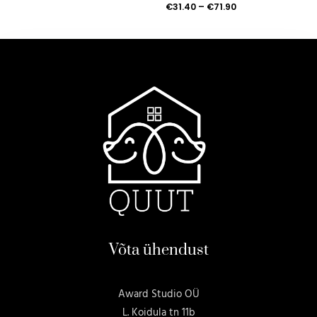
€
31.40
–
€
71.90
Võta ühendust
Award Studio OÜ
L. Koidula tn 11b