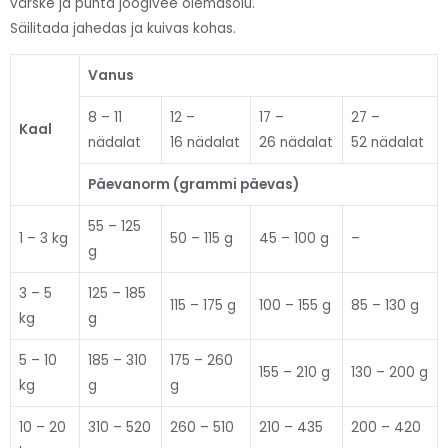
värske ja puhta joogivee olemasolu.
Säilitada jahedas ja kuivas kohas.
Vanus
8 – 11
12 –
17 –
27 –
Kaal
nädalat
16 nädalat
26 nädalat
52 nädalat
Päevanorm (grammi päevas)
55 – 125
1 – 3 kg
50 – 115 g
45 – 100 g
–
g
3 – 5
125 – 185
115 – 175 g
100 – 155 g
85 – 130 g
kg
g
5 – 10
185 – 310
175 – 260
155 – 210 g
130 – 200 g
kg
g
g
10 – 20
310 – 520
260 – 510
210 – 435
200 – 420