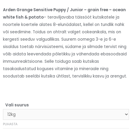
Arden Grange Sensitive Puppy / Junior – grain free – ocean
white fish & potato
– teraviljavaba täissööt kutsikatele ja
noortele koertele alates 8-elunädalast, kellel on tundlik nahk
või seedimine. Toidus on ohtralt valget ookeanikala, mis on
kergesti seeduv valguallikas. Suurem oomega 3-e ja 6-e
sisaldus toetab närvisüsteemi, südame ja silmade tervist ning
võib aidata leevendada põletikku ja vähendada ebasoodsaid
immuunreaktsioone. Selle toiduga saab kutsikas
tasakaalustatud koguses vitamiine ja mineraale ning
soodustab seeläbi kutsika ühtlast, tervislikku kasvu ja arengut.
Vali suurus
PUHASTA