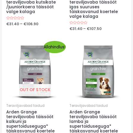
teraviljavaba kutsikate
teraviljavaba täissööt
/juuniorkoera täissööt
igas suuruses
valge kalaga
täiskasvanud koertele
valge kalaga
Price
Hinnanguga
€
31.40
–
€
106.90
0
range:
Price
Hinnanguga
€
31.40
–
€
107.50
/
0
€31.40
range:
5
/
through
€31.40
5
€106.90
through
Allahindlus!
€107.50
OUT OF STOCK
Teraviljavabad toidud
Teraviljavabad toidud
Arden Grange
Arden Grange
teraviljavaba täissööt
teraviljavaba täissööt
kalkuni ja
lamba ja
supertoiduseguga*
supertoiduseguga*
täiskasvanud koertele
täiskasvanud koertele