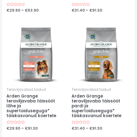
Price
Price
Hinnanguga
€
29.90
–
€
53.90
Hinnanguga
€
31.40
–
€
91.30
0
0
range:
range:
/
/
€29.90
€31.40
5
5
through
through
€53.90
€91.30
Teraviljavabad toidud
Teraviljavabad toidud
Arden Grange
Arden Grange
teraviljavaba täissööt
teraviljavaba täissööt
lõhe ja
pardi ja
supertoiduseguga*
supertoiduseguga*
täiskasvanud koertele
täiskasvanud koertele
Price
Price
Hinnanguga
€
29.90
–
€
91.30
Hinnanguga
€
31.40
–
€
91.30
0
0
range:
range:
/
/