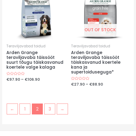
OUT OF STOCK
Teraviljavabad toidud
Teraviljavabad toidud
Arden Grange
Arden Grange
teraviljavaba täissööt
teraviljavaba täissööt
suurt tõugu täiskasvanud
täiskasvanud koertele
koertele valge kalaga
kana ja
supertoiduseguga*
Price
Hinnanguga
€
97.90
–
€
106.90
0
range:
Price
Hinnanguga
€
27.90
–
€
88.90
/
0
€97.90
range:
5
/
through
€27.90
5
€106.90
through
€88.90
←
1
2
3
→