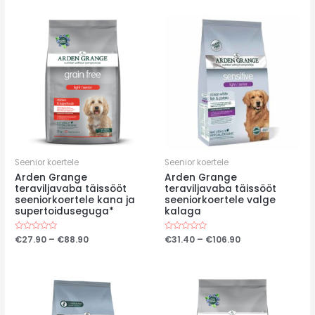
€29.90
€31.40
5
5
through
through
€91.30
€91.30
Seenior koertele
Seenior koertele
Arden Grange
Arden Grange
teraviljavaba täissööt
teraviljavaba täissööt
seeniorkoertele kana ja
seeniorkoertele valge
supertoiduseguga*
kalaga
Price
Price
Hinnanguga
€
27.90
–
€
88.90
Hinnanguga
€
31.40
–
€
106.90
0
0
range:
range:
/
/
€27.90
€31.40
5
5
through
through
€88.90
€106.90