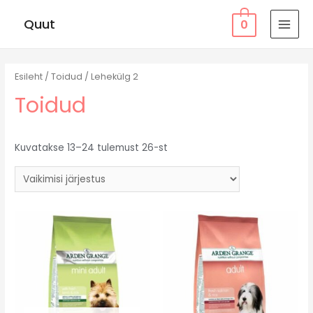
Quut
0
MAI
MEN
Esileht
/
Toidud
/ Lehekülg 2
Toidud
Kuvatakse 13–24 tulemust 26-st