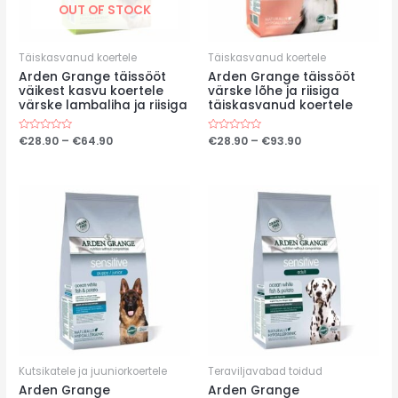
OUT OF STOCK
Täiskasvanud koertele
Täiskasvanud koertele
Arden Grange täissööt
Arden Grange täissööt
väikest kasvu koertele
värske lõhe ja riisiga
värske lambaliha ja riisiga
täiskasvanud koertele
Price
Price
Hinnanguga
€
28.90
–
€
64.90
Hinnanguga
€
28.90
–
€
93.90
0
0
range:
range:
/
/
€28.90
€28.90
5
5
through
through
€64.90
€93.90
Kutsikatele ja juuniorkoertele
Teraviljavabad toidud
Arden Grange
Arden Grange