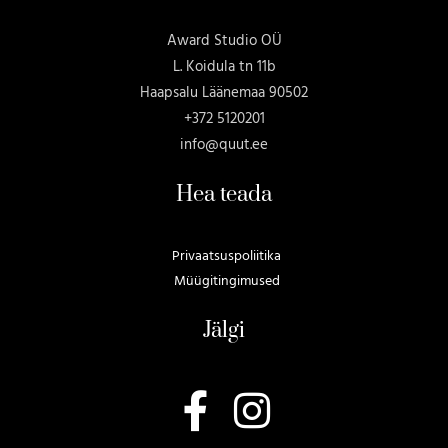
Award Studio OÜ
L. Koidula tn 11b
Haapsalu Läänemaa 90502
+372 5120201
info@quut.ee
Hea teada
Privaatsuspoliitika
Müügitingimused
Jälgi