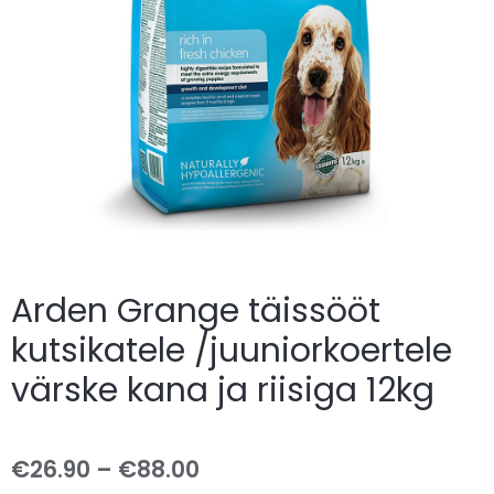
Arden Grange täissööt
kutsikatele /juuniorkoertele
värske kana ja riisiga 12kg
€
26.90
–
€
88.00