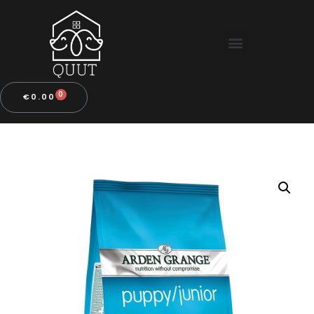
0
€
0.00