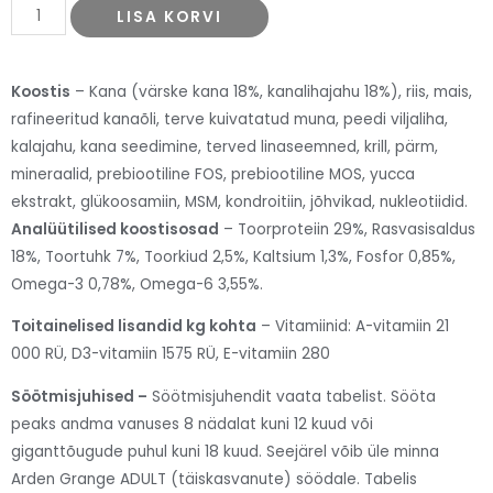
LISA KORVI
Koostis
– Kana (värske kana 18%, kanalihajahu 18%), riis, mais,
rafineeritud kanaõli, terve kuivatatud muna, peedi viljaliha,
kalajahu, kana seedimine, terved linaseemned, krill, pärm,
mineraalid, prebiootiline FOS, prebiootiline MOS, yucca
ekstrakt, glükoosamiin, MSM, kondroitiin, jõhvikad, nukleotiidid.
Analüütilised koostisosad
– Toorproteiin 29%, Rasvasisaldus
18%, Toortuhk 7%, Toorkiud 2,5%, Kaltsium 1,3%, Fosfor 0,85%,
Omega-3 0,78%, Omega-6 3,55%.
Toitainelised lisandid kg kohta
– Vitamiinid: A-vitamiin 21
000 RÜ, D3-vitamiin 1575 RÜ, E-vitamiin 280
Söötmisjuhised –
Söötmisjuhendit vaata tabelist. Sööta
peaks andma vanuses 8 nädalat kuni 12 kuud või
giganttõugude puhul kuni 18 kuud. Seejärel võib üle minna
Arden Grange ADULT (täiskasvanute) söödale. Tabelis