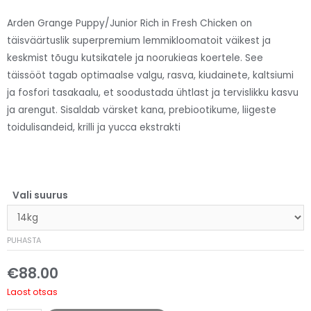
Arden Grange Puppy/Junior Rich in Fresh Chicken on
täisväärtuslik superpremium lemmikloomatoit väikest ja
keskmist tõugu kutsikatele ja noorukieas koertele. See
täissööt tagab optimaalse valgu, rasva, kiudainete, kaltsiumi
ja fosfori tasakaalu, et soodustada ühtlast ja tervislikku kasvu
ja arengut. Sisaldab värsket kana, prebiootikume, liigeste
toidulisandeid, krilli ja yucca ekstrakti
Vali suurus
PUHASTA
€
88.00
Laost otsas