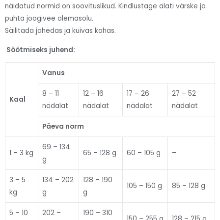
näidatud normid on soovituslikud. Kindlustage alati värske ja
puhta joogivee olemasolu.
Säilitada jahedas ja kuivas kohas.
Söötmiseks juhend:
Vanus
8 – 11
12 – 16
17 – 26
27 – 52
Kaal
nädalat
nädalat
nädalat
nädalat
Päeva norm
69 – 134
1 – 3 kg
65 – 128 g
60 – 105 g
–
g
3 – 5
134 – 202
128 – 190
105 – 150 g
85 – 128 g
kg
g
g
5 – 10
202 –
190 – 310
150 – 255 g
128 – 215 g