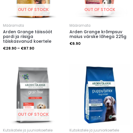
OUT OF STOCK
OUT OF STOCK
Määramata
Määramata
Arden Grange täissööt
Arden Grange krõmpsuv
pardi ja riisiga
maius värske lõhega 225g
täiskasvanud koertele
€
6.90
€
28.90
–
€
87.90
OUT OF STOCK
Kutsikatele ja juuniorkoertele
Kutsikatele ja juuniorkoertele