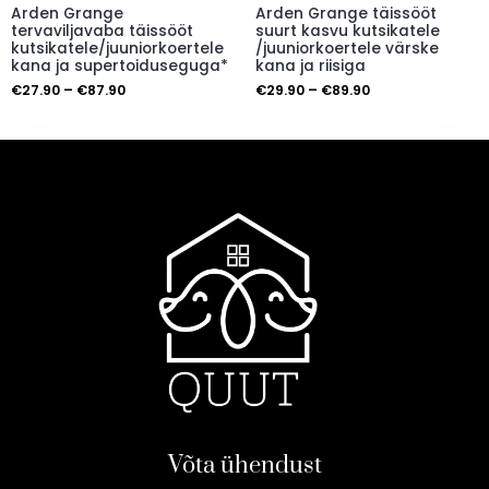
Arden Grange
Arden Grange täissööt
tervaviljavaba täissööt
suurt kasvu kutsikatele
kutsikatele/juuniorkoertele
/juuniorkoertele värske
kana ja supertoiduseguga*
kana ja riisiga
€
27.90
–
€
87.90
€
29.90
–
€
89.90
Võta ühendust