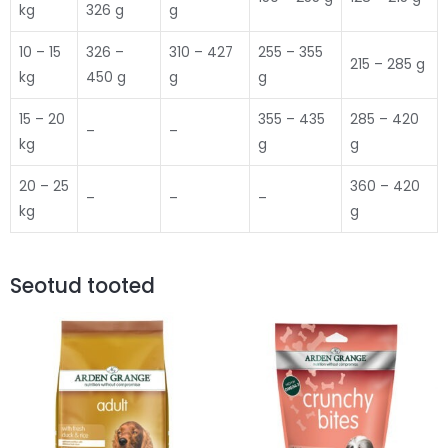
kg
326 g
g
10 – 15
326 –
310 – 427
255 – 355
215 – 285 g
kg
450 g
g
g
15 – 20
355 – 435
285 – 420
–
–
kg
g
g
20 – 25
360 – 420
–
–
–
kg
g
Seotud tooted